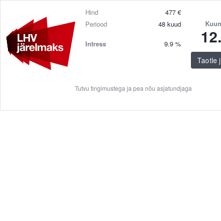
Hind
477
€
Kuum
Periood
48
kuud
12
Intress
9.9
%
Taotle 
Tutvu tingimustega ja pea nõu asjatundjaga