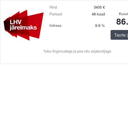
Hind
3405
€
Kuum
Periood
48
kuud
86
Intress
9.9
%
Taotle 
Tutvu tingimustega ja pea nõu asjatundjaga