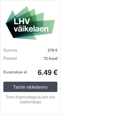
Summa
279
€
Periood
72
kuud
6.49 €
Kuumakse al.
Taotle väikelaenu
Tutvu tingimustega ja pea nõu
asjatundjaga